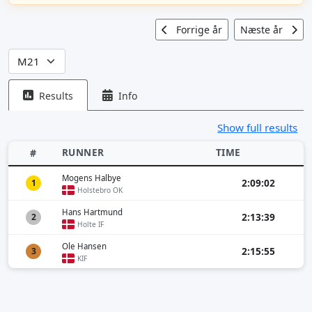
Forrige år
Næste år
Results
Info
Show full results
RUNNER
TIME
#
Mogens Halbye
2:09:02
1
Holstebro OK
Hans Hartmund
2:13:39
2
Holte IF
Ole Hansen
2:15:55
3
KIF