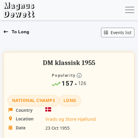
To Long
Events list
DM klassisk 1955
Popularity
157
126
NATIONAL CHAMPS
LONG
Country
Location
Vrads og Store Hjøllund
Date
23 Oct 1955