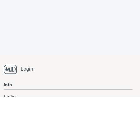
Login
Info
Links
Running blog
National Champs orienteering
Also follow on