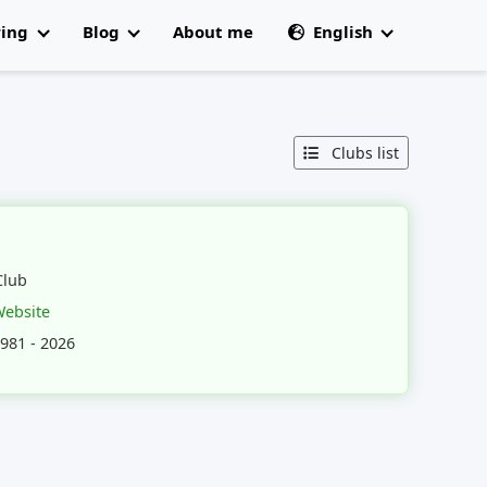
ring
Blog
About me
English
All articles
🇩🇰 Dansk
 Champs
Clubs list
Club
Website
981 - 2026