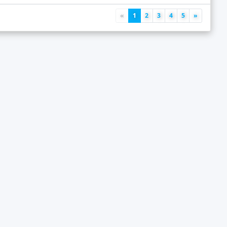
«
1
2
3
4
5
»