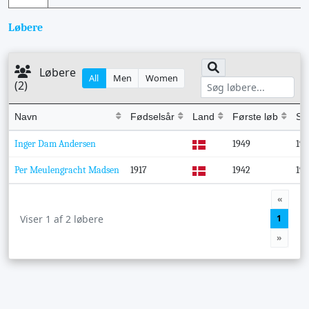
Løbere
Løbere
All
Men
Women
(2)
Navn
Fødselsår
Land
Første løb
Se
Inger Dam Andersen
1949
19
Per Meulengracht Madsen
1917
1942
19
«
Viser 1 af 2 løbere
1
»